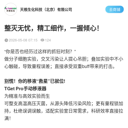
天根生化科技（北京）有限公司
去商铺
整灭无忧，精工细作，一握倾心！
2026-05-08 07:15
124
“你是否也经历过这样的抓狂时刻？”
做分子细胞实验，交叉污染让人提心吊胆；叠加实验中不小
心触碰，导致量程误差；直接承受双重buff带来的打击。
别慌！你的移液“救星”已就位!
TGet Pro手动移液器
为精准与高效实验而生
可整支高温高压灭菌，从源头降低污染风险；更有量程锁加
持，杜绝误调误触，适配实验室日常需求，科研效率直接拉
满！